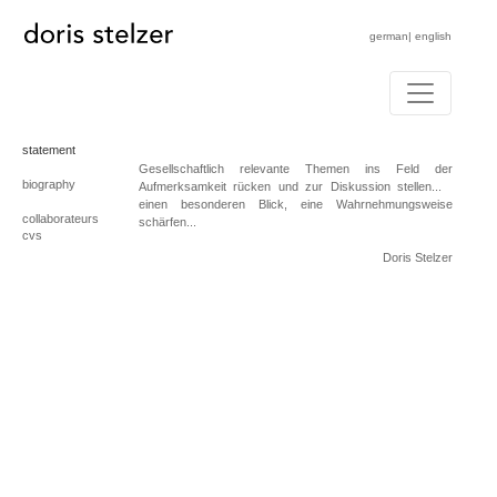
german
|
english
statement
Gesellschaftlich relevante Themen ins Feld der
biography
Aufmerksamkeit rücken und zur Diskussion stellen...
einen besonderen Blick, eine Wahrnehmungsweise
collaborateurs
schärfen...
cvs
Doris Stelzer